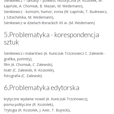
Sienkiewicz – fantasy – powieść historyczna (R. Koziołek, W.
Łapiński, A. Chomiuk, B. Mazan, M. Wedemann),
Sienkiewicz - komizm, humor, ironia (W. Łapiński, T. Budrewicz,
J. Sztachelska, M. Wedemann),
Sienkiewicz w dziełach literackich XX w. (M. Wedemann)
5.Problematyka - korespondencja
sztuk
Sienkiewicz i malarstwo (A. Kuniczuk-Trzcinowicz C. Zalewski -
grafika, portrety),
film (A. Chomiuk, C. Zalewski),
teatr (C. Zalewski, R. Koziołek),
fotografia (C. Zalewski).
6.Problematyka edytorska
krytyczne wydanie nowel (A. Kuniczuk-Trzcinowicz),
pisma polityczne (R. Koziołek),
Trylogia (R. Koziołek, J. Axer, T. Bujnicki),